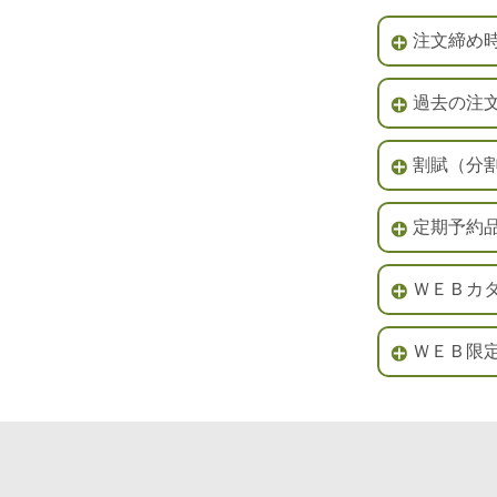
注文締め
過去の注
割賦（分
定期予約
ＷＥＢカ
ＷＥＢ限